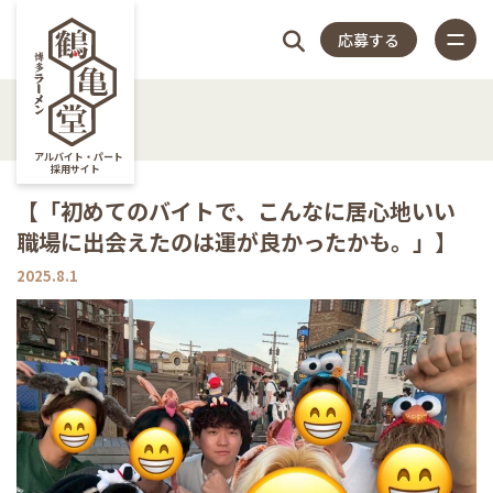
応募する
4つの
仕
スタッフ
店
福
特
店
よく
4つのこだわり
アルバイト・パート
採用サイト
仕事内容
【「初めてのバイトで、こんなに居心地いい
こだ
事
アンケー
長
利
集
舗
ある
職場に出会えたのは運が良かったかも。」】
スタッフアンケート
close
2025.8.1
店長紹介
わり
内
ト
紹
厚
記
一
質問
福利厚生
特集記事
容
介
生
事
覧
店舗一覧
よくある質問