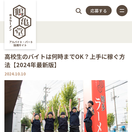
応募する
4つの
仕
スタッフ
店
福
特
店
よく
4つのこだわり
アルバイト・パート
採用サイト
仕事内容
高校生のバイトは何時までOK？上手に稼ぐ方
こだ
事
アンケー
長
利
集
舗
ある
法【2024年最新版】
スタッフアンケート
close
2024.10.10
店長紹介
わり
内
ト
紹
厚
記
一
質問
福利厚生
特集記事
容
介
生
事
覧
店舗一覧
よくある質問