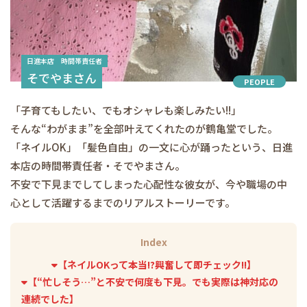
日進本店 時間帯責任者
そでやまさん
PEOPLE
「子育てもしたい、でもオシャレも楽しみたい!!」
そんな“わがまま”を全部叶えてくれたのが鶴亀堂でした。
「ネイルOK」「髪色自由」の一文に心が踊ったという、日進
本店の時間帯責任者・そでやまさん。
不安で下見までしてしまった心配性な彼女が、今や職場の中
心として活躍するまでのリアルストーリーです。
Index
【ネイルOKって本当!?興奮して即チェック!!】
【“忙しそう…”と不安で何度も下見。でも実際は神対応の
連続でした】