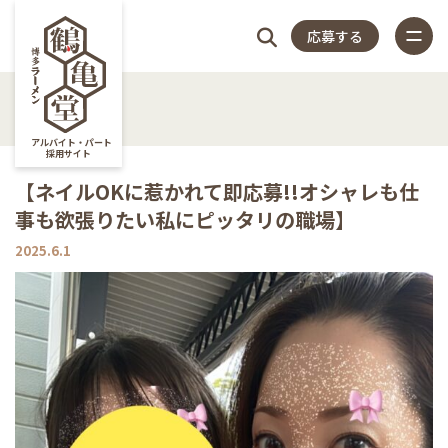
応募する
4つの
仕
スタッフ
店
福
特
店
よく
4つのこだわり
アルバイト・パート
採用サイト
仕事内容
【ネイルOKに惹かれて即応募!!オシャレも仕
こだ
事
アンケー
長
利
集
舗
ある
事も欲張りたい私にピッタリの職場】
スタッフアンケート
close
2025.6.1
店長紹介
わり
内
ト
紹
厚
記
一
質問
福利厚生
特集記事
容
介
生
事
覧
店舗一覧
よくある質問