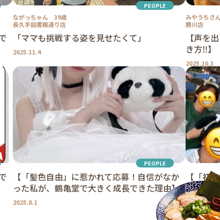
PEOPLE
ながっちゃん 39歳
みやうちさん
長久手図書館通り店
勝川店
で
「ママも挑戦する姿を見せたくて」
【声を出
き方‼】
2025.11.4
2025.10.3
PEOPLE
で
【「髪色自由」に惹かれて応募！自信がなか
【「初め
った私が、鶴亀堂で大きく成長できた理由】
職場に出
2025.8.1
2025.8.1