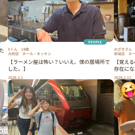
PEOPLE
た
Sくん 18歳
のざきさん 
大府店 ホール・キッチン
安城店 ホ
【ラーメン屋は怖い？いいえ、僕の居場所で
【覚える
した。】
存在にな
2026.2.1
2026.1.12