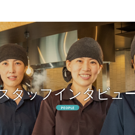
事内容
スタッフアンケート
店長紹介
福利厚生
特集記事
close
スタッフインタビュ
PEOPLE