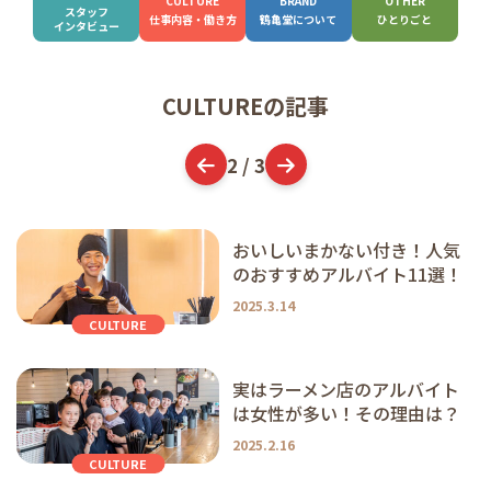
CULTURE
BRAND
OTHER
スタッフ
仕事内容
・働き方
鶴亀堂に
ついて
ひとりごと
インタビュー
わり
内
ト
紹
厚
記
一
質問
CULTUREの記事
2 / 3
容
介
生
事
覧
おいしいまかない付き！人気
のおすすめアルバイト11選！
2025.3.14
CULTURE
実はラーメン店のアルバイト
は女性が多い！その理由は？
2025.2.16
CULTURE