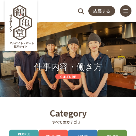
応募する
4つのこだわり
アルバイト・パート
採用サイト
仕事内容
仕事内容・働き方
スタッフアンケート
close
CULTURE
店長紹介
福利厚生
特集記事
4つの
仕
スタッフ
店
福
特
店
よく
Category
店舗一覧
すべてのカテゴリー
よくある質問
こだ
事
アンケー
長
利
集
舗
ある
PEOPLE