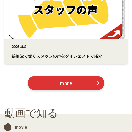
こだ
事
アンケー
長
利
集
舗
ある
2025.8.8
わり
内
ト
紹
厚
記
一
質問
鶴亀堂で働くスタッフの声をダイジェストで紹介
more
容
介
生
事
覧
動画で知る
movie