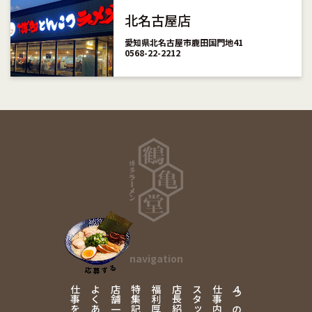
北名古屋店
愛知県北名古屋市鹿田国門地41
0568-22-2212
navigation
仕事を探す
店舗一覧
特集記事
福利厚生
店長紹介
仕事内容
4