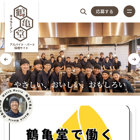
応募する
4つのこだわり
アルバイト・パート
採用サイト
仕事内容
スタッフアンケート
close
店長紹介
福利厚生
特集記事
4つの
仕
スタッフ
店
福
特
店
よく
店舗一覧
よくある質問