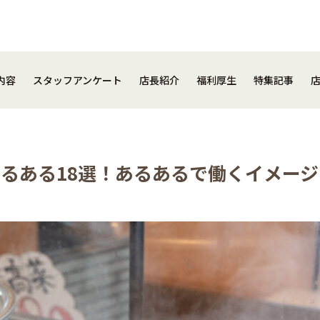
事内容
スタッフアンケート
店長紹介
福利厚生
特集記事
内容
スタッフアンケート
店長紹介
福利厚生
特集記事
るある18選！あるあるで働くイメー
close