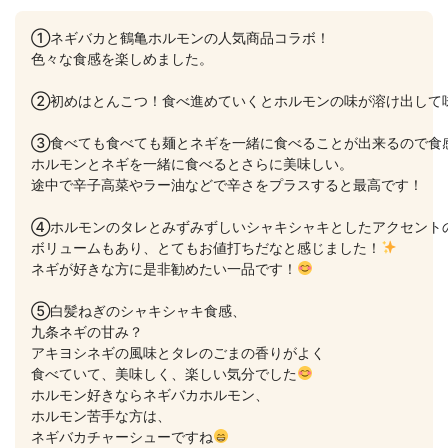
①ネギバカと鶴亀ホルモンの人気商品コラボ！

色々な食感を楽しめました。

②初めはとんこつ！食べ進めていくとホルモンの味が溶け出して味
③食べても食べても麺とネギを一緒に食べることが出来るので食感
ホルモンとネギを一緒に食べるとさらに美味しい。

途中で辛子高菜やラー油などで辛さをプラスすると最高です！

④ホルモンのタレとみずみずしいシャキシャキとしたアクセント
ボリュームもあり、とてもお値打ちだなと感じました！
ネギが好きな方に是非勧めたい一品です！
⑤白髪ねぎのシャキシャキ食感、

九条ネギの甘み？

アキヨシネギの風味とタレのごまの香りがよく

食べていて、美味しく、楽しい気分でした
ホルモン好きならネギバカホルモン、

ホルモン苦手な方は、

ネギバカチャーシューですね