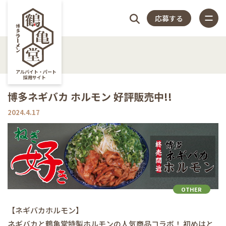
応募する
4つの
仕
スタッフ
店
福
特
店
よく
4つのこだわり
アルバイト・パート
採用サイト
仕事内容
博多ネギバカ ホルモン 好評販売中!!
こだ
事
アンケー
長
利
集
舗
ある
スタッフアンケート
2024.4.17
close
店長紹介
わり
内
ト
紹
厚
記
一
質問
福利厚生
特集記事
容
介
生
事
覧
OTHER
店舗一覧
【ネギバカホルモン】
よくある質問
ネギバカと鶴亀堂特製ホルモンの人気商品コラボ！ 初めはと