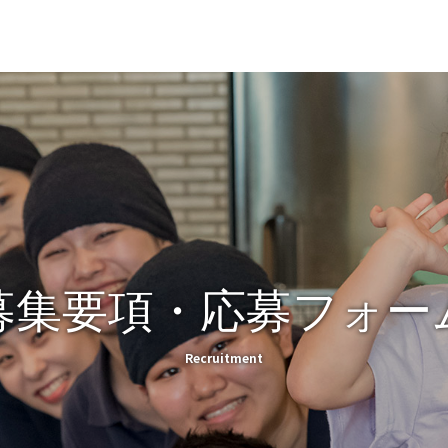
事内容
スタッフアンケート
店長紹介
福利厚生
特集記事
close
募集要項・応募フォー
Recruitment