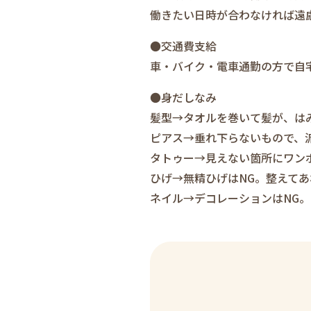
働きたい日時が合わなければ遠
●交通費支給
車・バイク・電車通勤の方で自
●身だしなみ
髪型→タオルを巻いて髪が、は
ピアス→垂れ下らないもので、
タトゥー→見えない箇所にワン
ひげ→無精ひげはNG。整えてあ
ネイル→デコレーションはNG。