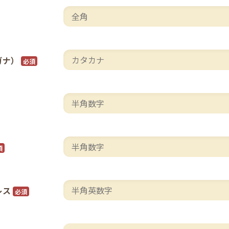
ガナ）
必須
須
レス
必須