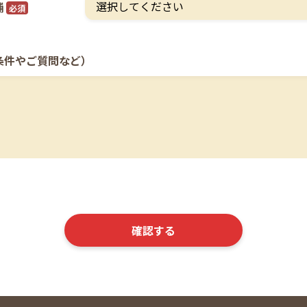
舗
必須
条件やご質問など）