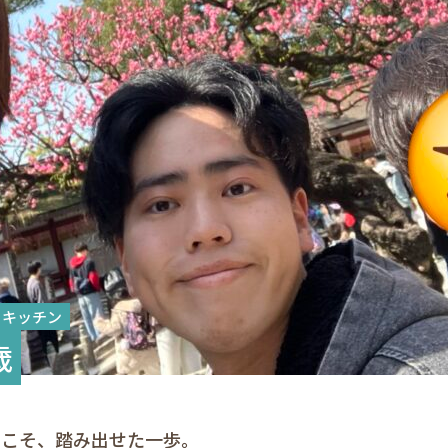
・キッチン
歳
らこそ、踏み出せた一歩。