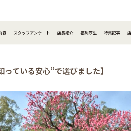
事内容
スタッフアンケート
店長紹介
福利厚生
特集記事
内容
スタッフアンケート
店長紹介
福利厚生
特集記事
知っている安心”で選びました】
close