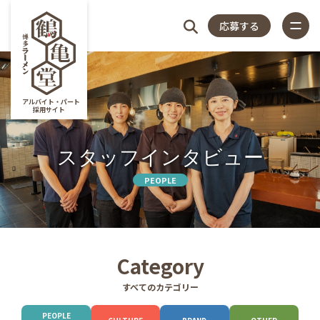
応募する
4つのこだわり
アルバイト・パート
採用サイト
仕事内容
スタッフインタビュー
スタッフアンケート
close
PEOPLE
店長紹介
福利厚生
特集記事
4つの
仕
スタッフ
店
福
特
店
よく
Category
店舗一覧
すべてのカテゴリー
よくある質問
こだ
事
アンケー
長
利
集
舗
ある
PEOPLE