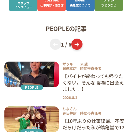
CULTURE
BRAND
OTHER
スタッフ
仕事内容
・働き方
鶴亀堂に
ついて
ひとりごと
インタビュー
わり
内
ト
紹
厚
記
一
質問
PEOPLEの記事
1 / 6
容
介
生
事
覧
ザッキー 20歳
日進本店 時間帯責任者
【バイトが終わっても帰りた
くない。そんな職場に出会え
PEOPLE
ました。】
2026.8.1
ちよさん
春日井店 時間帯責任者
【10年ぶりの仕事復帰。不安
だらけだった私が鶴亀堂で12