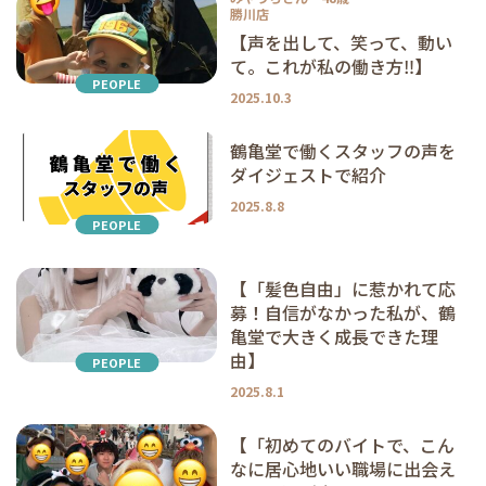
勝川店
【声を出して、笑って、動い
て。これが私の働き方‼】
PEOPLE
2025.10.3
鶴亀堂で働くスタッフの声を
ダイジェストで紹介
2025.8.8
PEOPLE
【「髪色自由」に惹かれて応
募！自信がなかった私が、鶴
亀堂で大きく成長できた理
由】
PEOPLE
2025.8.1
【「初めてのバイトで、こん
なに居心地いい職場に出会え