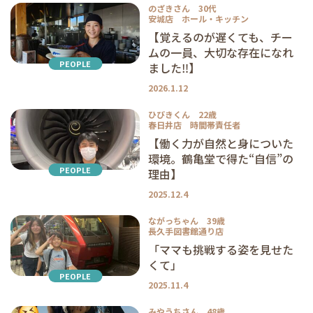
のざきさん 30代
安城店 ホール・キッチン
【覚えるのが遅くても、チー
ムの一員、大切な存在になれ
PEOPLE
ました‼】
2026.1.12
ひびきくん 22歳
春日井店 時間帯責任者
【働く力が自然と身についた
環境。鶴亀堂で得た“自信”の
PEOPLE
理由】
2025.12.4
ながっちゃん 39歳
長久手図書館通り店
「ママも挑戦する姿を見せた
くて」
PEOPLE
2025.11.4
みやうちさん 48歳