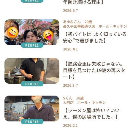
PEOPLE
年働き続ける理由】
2026.6.7
あゆむさん 20歳
長久手図書館通り店 ホール・キッチン
【初バイトは“よく知っている
安心”で選びました】
PEOPLE
2026.4.1
【進路変更は失敗じゃない。
目標を見つけた19歳の再スタ
ート】
PEOPLE
2026.3.7
Sくん 18歳
大府店 ホール・キッチン
【ラーメン屋は怖い？いい
え、僕の居場所でした。】
PEOPLE
2026.2.1