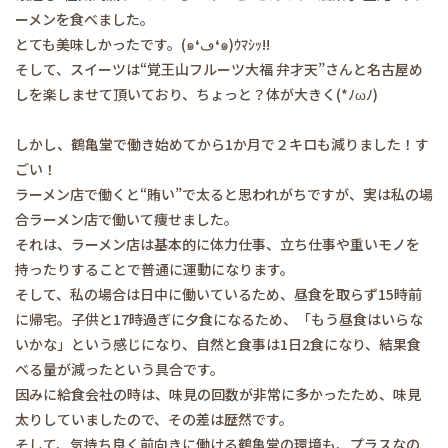
ーメンを食べました。
とても美味しかったです。(๑❛ڡ❛๑)ｳﾏｼｯ!!
そして、スイーツは“覚王山フルーツ大福 弁才天”さんと名古屋め
しを楽しませて頂いており、ちょっと？体が大きく(*ﾉωﾉ)
しかし、鶴亀堂で働き始めてから1か月で２キロも減りました！す
ごい！
ラーメン店で働くと“賄い”で太ると思われがちですが、実は私の場
合ラーメン店で働いて痩せました。
それは、ラーメン店は基本的に体力仕事、立ち仕事や重いモノを
持ったりすることで普通に運動になります。
そして、私の場合は日中に働いているため、昼食を取らず15時前
に帰宅。子供と17時過ぎに夕食になるため、「もう昼食はいらな
いかな」という感じになり、自然と食事は1日2食になり、結果食
べる量が減ったという具合です。
因みに給食会社の時は、味見の回数が非常に多かったため、味見
太りしていましたので、その差は歴然です。
そして、気持ち良く前向きに働ける鶴亀堂の環境も、プラスなの