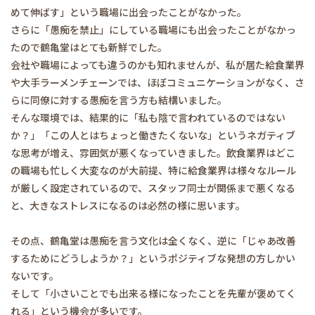
めて伸ばす」という職場に出会ったことがなかった。
さらに「愚痴を禁止」にしている職場にも出会ったことがなかっ
たので鶴亀堂はとても新鮮でした。
会社や職場によっても違うのかも知れませんが、私が居た給食業界
や大手ラーメンチェーンでは、ほぼコミュニケーションがなく、さ
らに同僚に対する愚痴を言う方も結構いました。
そんな環境では、結果的に「私も陰で言われているのではない
か？」「この人とはちょっと働きたくないな」というネガティブ
な思考が増え、雰囲気が悪くなっていきました。飲食業界はどこ
の職場も忙しく大変なのが大前提、特に給食業界は様々なルール
が厳しく設定されているので、スタッフ同士が関係まで悪くなる
と、大きなストレスになるのは必然の様に思います。
その点、鶴亀堂は愚痴を言う文化は全くなく、逆に「じゃあ改善
するためにどうしようか？」というポジティブな発想の方しかい
ないです。
そして「小さいことでも出来る様になったことを先輩が褒めてく
れる」という機会が多いです。