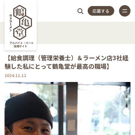
応募する
4つの
仕
スタッフ
店
福
特
店
よく
4つのこだわり
アルバイト・パート
採用サイト
仕事内容
【給食調理（管理栄養士）＆ラーメン店3社経
こだ
事
アンケー
長
利
集
舗
ある
験した私にとって鶴亀堂が最高の職場】
スタッフアンケート
close
2024.11.12
店長紹介
わり
内
ト
紹
厚
記
一
質問
福利厚生
特集記事
容
介
生
事
覧
店舗一覧
よくある質問