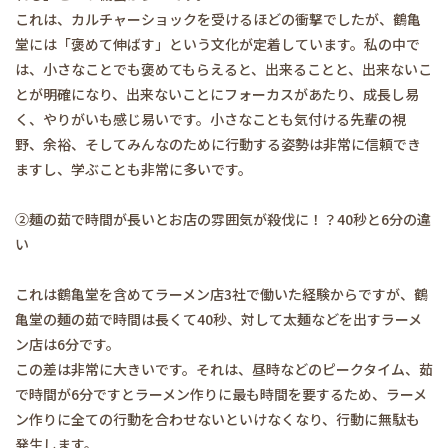
これは、カルチャーショックを受けるほどの衝撃でしたが、鶴亀
堂には「褒めて伸ばす」という文化が定着しています。私の中で
は、小さなことでも褒めてもらえると、出来ることと、出来ないこ
とが明確になり、出来ないことにフォーカスがあたり、成長し易
く、やりがいも感じ易いです。小さなことも気付ける先輩の視
野、余裕、そしてみんなのために行動する姿勢は非常に信頼でき
ますし、学ぶことも非常に多いです。
②麺の茹で時間が長いとお店の雰囲気が殺伐に！？40秒と6分の違
い
これは鶴亀堂を含めてラーメン店3社で働いた経験からですが、鶴
亀堂の麺の茹で時間は長くて40秒、対して太麺などを出すラーメ
ン店は6分です。
この差は非常に大きいです。それは、昼時などのピークタイム、茹
で時間が6分ですとラーメン作りに最も時間を要するため、ラーメ
ン作りに全ての行動を合わせないといけなくなり、行動に無駄も
発生します。