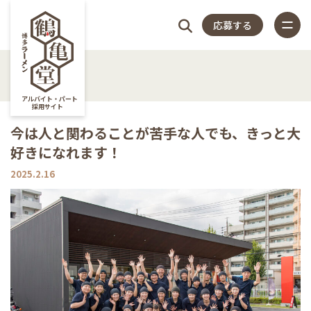
応募する
4つの
仕
スタッフ
店
福
特
店
よく
4つのこだわり
アルバイト・パート
採用サイト
仕事内容
今は人と関わることが苦手な人でも、きっと大
こだ
事
アンケー
長
利
集
舗
ある
好きになれます！
スタッフアンケート
close
2025.2.16
店長紹介
わり
内
ト
紹
厚
記
一
質問
福利厚生
特集記事
容
介
生
事
覧
店舗一覧
よくある質問