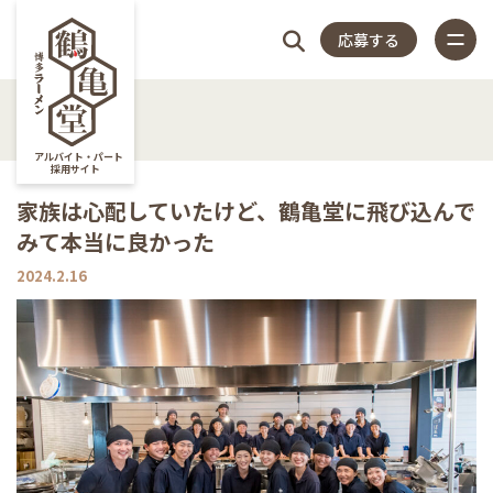
応募する
4つの
仕
スタッフ
店
福
特
店
よく
4つのこだわり
アルバイト・パート
採用サイト
仕事内容
家族は心配していたけど、鶴亀堂に飛び込んで
こだ
事
アンケー
長
利
集
舗
ある
みて本当に良かった
スタッフアンケート
close
2024.2.16
店長紹介
わり
内
ト
紹
厚
記
一
質問
福利厚生
特集記事
容
介
生
事
覧
店舗一覧
よくある質問