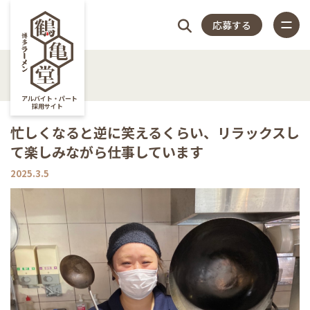
応募する
4つの
仕
スタッフ
店
福
特
店
よく
4つのこだわり
アルバイト・パート
採用サイト
仕事内容
忙しくなると逆に笑えるくらい、リラックスし
こだ
事
アンケー
長
利
集
舗
ある
て楽しみながら仕事しています
スタッフアンケート
close
2025.3.5
店長紹介
わり
内
ト
紹
厚
記
一
質問
福利厚生
特集記事
容
介
生
事
覧
店舗一覧
よくある質問