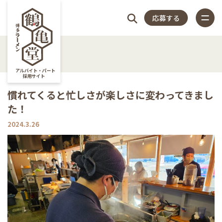
応募する
4つの
仕
スタッフ
店
福
特
店
よく
4つのこだわり
アルバイト・パート
採用サイト
仕事内容
慣れてくると忙しさが楽しさに変わってきまし
こだ
事
アンケー
長
利
集
舗
ある
た！
スタッフアンケート
close
2024.3.26
店長紹介
わり
内
ト
紹
厚
記
一
質問
福利厚生
特集記事
容
介
生
事
覧
店舗一覧
よくある質問