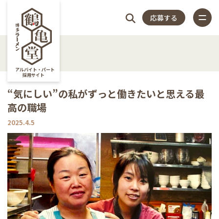
応募する
4つの
仕
スタッフ
店
福
特
店
よく
4つのこだわり
アルバイト・パート
採用サイト
仕事内容
“気にしい”の私がずっと働きたいと思える最
こだ
事
アンケー
長
利
集
舗
ある
高の職場
スタッフアンケート
close
2025.4.5
店長紹介
わり
内
ト
紹
厚
記
一
質問
福利厚生
特集記事
容
介
生
事
覧
店舗一覧
よくある質問