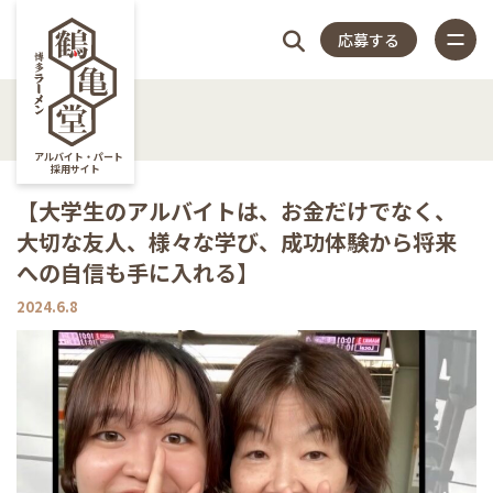
応募する
4つの
仕
スタッフ
店
福
特
店
よく
4つのこだわり
アルバイト・パート
採用サイト
仕事内容
【大学生のアルバイトは、お金だけでなく、
こだ
事
アンケー
長
利
集
舗
ある
大切な友人、様々な学び、成功体験から将来
スタッフアンケート
への自信も手に入れる】
close
店長紹介
わり
内
ト
紹
厚
記
一
質問
2024.6.8
福利厚生
特集記事
容
介
生
事
覧
店舗一覧
よくある質問