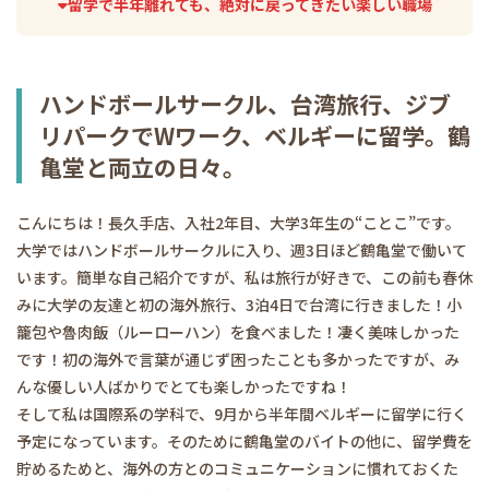
留学で半年離れても、絶対に戻ってきたい楽しい職場
ハンドボールサークル、台湾旅行、ジブ
リパークでWワーク、ベルギーに留学。鶴
亀堂と両立の日々。
こんにちは！長久手店、入社2年目、大学3年生の“ことこ”です。
大学ではハンドボールサークルに入り、週3日ほど鶴亀堂で働いて
います。簡単な自己紹介ですが、私は旅行が好きで、この前も春休
みに大学の友達と初の海外旅行、3泊4日で台湾に行きました！小
籠包や魯肉飯（ルーローハン）を食べました！凄く美味しかった
です！初の海外で言葉が通じず困ったことも多かったですが、み
んな優しい人ばかりでとても楽しかったですね！
そして私は国際系の学科で、9月から半年間ベルギーに留学に行く
予定になっています。そのために鶴亀堂のバイトの他に、留学費を
貯めるためと、海外の方とのコミュニケーションに慣れておくた