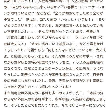
初めてのアルバイト、入社当初は本当に“引っ込み思案”だったた
め、“自分がちゃんと出来ているか？”“お客様とコミュニケーショ
ンが取れているか？”などなど、“全てが初めてでしたので全てが
不安でした” 例えば、当たり前の「いらっしゃいませ！」「あり
がとうございます！」でさえも、お客様にちゃんと伝わっている
か不安でしたね。。。そんな状態だったこともあり、先輩から
「お客様は優しい人ばかりだから大丈夫！」「とにかく笑顔でや
れば大丈夫！」「徐々に慣れていけば良いよ！」などと声をかけ
てもらったり、母親からも「何をそんなにビビっているの！大丈夫
よ」と応援してもらいました。そんな風にみんなにサポートされ
ながらお客様との接客を重ねていくうちに、引っ込み思案も徐々
になくなり、自然とコミュニケーションが上手く出来るようにな
りました。出来なかったことが出来る様になったことで、自分自
身の自信にもなりましたし、最近、先輩から笑顔がとても素敵に
なったと褒められとても嬉しかったですね！
また鶴亀堂は外国人のお客様も多いのですが、先日、日本語の分
からない外国人のお客様が来て、私が頑張って英語で説明をしまし
た。そうしたらとても喜んでくれて、今ではリピーターになってく